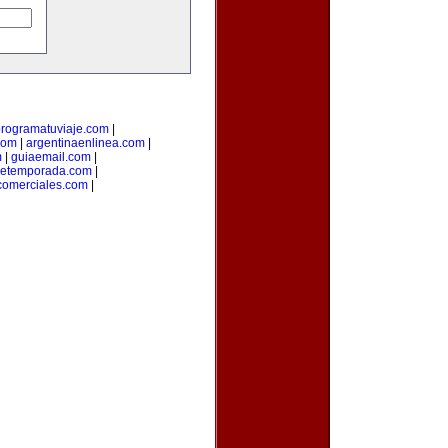
rogramatuviaje.com
|
com
|
argentinaenlinea.com
|
m
|
guiaemail.com
|
detemporada.com
|
comerciales.com
|