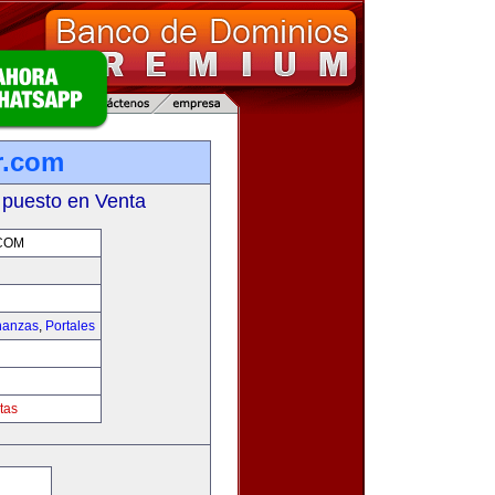
r.com
 puesto en Venta
COM
nanzas
,
Portales
tas