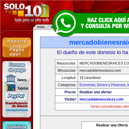
mercadobienesrai
El dueño de este dominio lo ha
Mayusculas:
MERCADOBIENESRAICES.C
Minusculas:
mercadobienesraices.com
Longitud:
19 caracteres
Categorias:
Economia, Dinero y Finanzas
,
Precio:
Realizar una oferta!
Visitar!
mercadobienesraices.com
Serán consideradas ofer
Realizar una Oferta