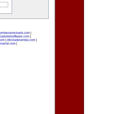
ventasvenezuela.com
|
cadodelsoftware.com
|
com
|
oficinadeventas.com
|
sarial.com
|