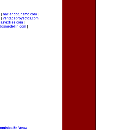
m
|
haciendoturismo.com
|
m
|
ventadeproyectos.com
|
astextiles.com
|
adosmedellin.com
|
ominios En Venta