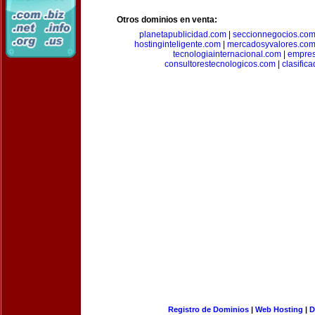
Otros dominios en venta:
planetapublicidad.com
|
seccionnegocios.co
hostinginteligente.com
|
mercadosyvalores.co
tecnologiainternacional.com
|
empres
consultorestecnologicos.com
|
clasific
Registro de Dominios
|
Web Hosting
|
D