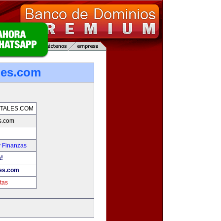
les.com
TALES.COM
s.com
y Finanzas
!
es.com
tas