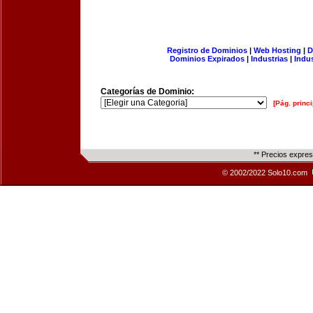
Registro de Dominios
|
Web Hosting
|
D
Dominios Expirados
|
Industrias
|
Indu
Categorías de Dominio:
[Pág. princi
** Precios expre
© 2002/2022 Solo10.com