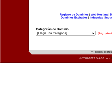
Registro de Dominios
|
Web Hosting
|
D
Dominios Expirados
|
Industrias
|
Indu
Categorías de Dominio:
[Pág. princi
** Precios expre
© 2002/2022 Solo10.com