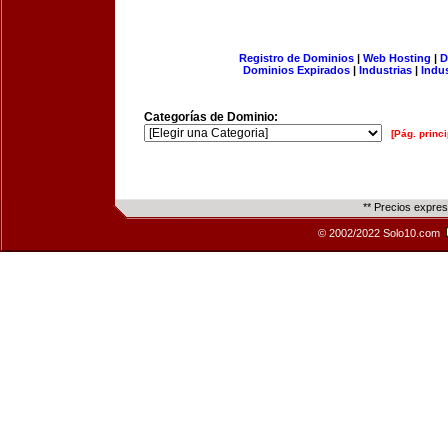
Registro de Dominios
|
Web Hosting
|
D
Dominios Expirados
|
Industrias
|
Indu
Categorías de Dominio:
[Pág. princi
** Precios expre
© 2002/2022 Solo10.com